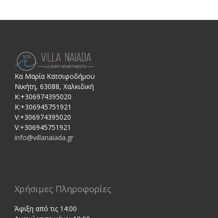
Κα Μαρία Κατσιφοδήμου
Νικήτη, 63088, Χαλκιδική
Κ:+306974395020
Κ:+306945751921
V:+306974395020
V:+306945751921
info@villanaiada.gr
Χρήσιμες Πληροφορίες
Άφιξη από τις 14:00